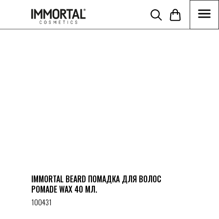
//Disabling build in cart function tcart__openCart() { } function
tcart__reDrawCartIcon() { } }) })
IMMORTAL BEARD ПОМАДКА ДЛЯ ВОЛОС
POMADE WAX 40 МЛ.
100431