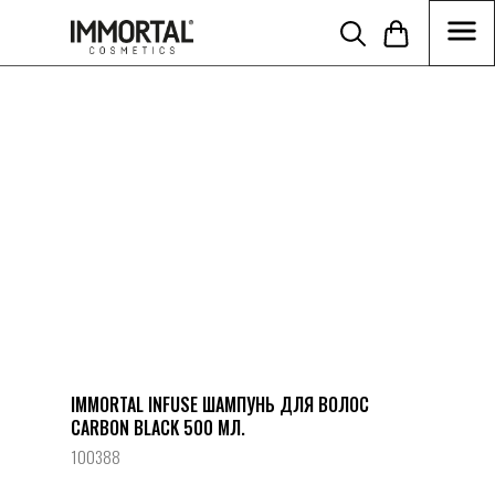
//Disabling build in cart function tcart__openCart() { } function
tcart__reDrawCartIcon() { } }) })
IMMORTAL INFUSE ШАМПУНЬ ДЛЯ ВОЛОC
CARBON BLACK 500 МЛ.
100388