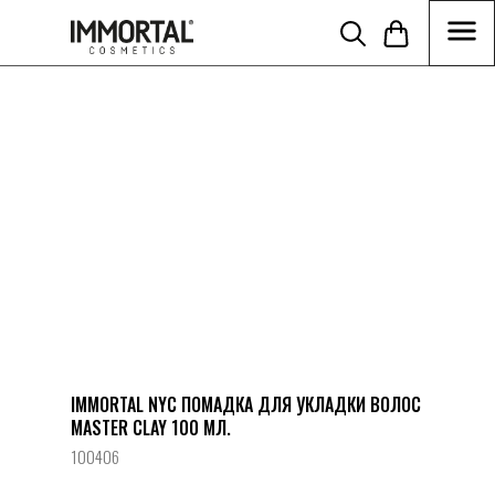
//Disabling build in cart function tcart__openCart() { } function
tcart__reDrawCartIcon() { } }) })
IMMORTAL NYC ПОМАДКА ДЛЯ УКЛАДКИ ВОЛОС
MASTER CLAY 100 МЛ.
100406