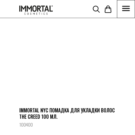
//Disabling build in cart function tcart__openCart() { } function
tcart__reDrawCartIcon() { } }) })
IMMORTAL NYC ПОМАДКА ДЛЯ УКЛАДКИ ВОЛОС
THE CREED 100 МЛ.
100400