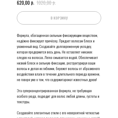
р.
р.
620,00
1020,00
В КОРЗИНУ
Формула, обогащенная сильным фиксирующим веществом,
надёжно фиксирует причёску. Придает волосам блеск и
ухоженный вид. Создавайте долговременную укладку,
которая продержится весь день. Не оставляет никаких
следов на волосах. Легко смывается водой. Обеспечивает
низкий блеск и сильную фиксацию, реструктурируя ваши
волосы и делая их гибкими, бережет волосы от абразивного
воздействия влаги в течение длительного периода времени,
не говоря уже о том, что содержитаромат известных духов!
Эта суперконцентрированная формула, не требующая
особого ухода, подходит для волос любой длины, густоты и
текстуры.
Создавайте элегантные стили с его невероятной четкостью