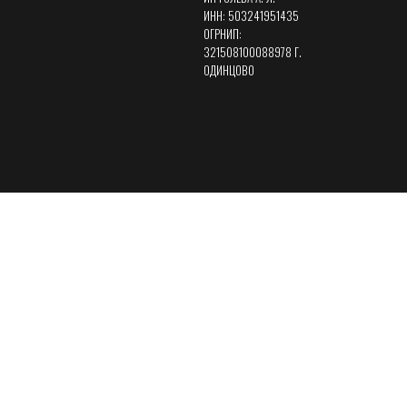
ИНН: 503241951435
ОГРНИП:
321508100088978 Г.
ОДИНЦОВО