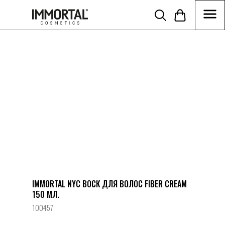
//Disabling build in cart function tcart__openCart() { } function
tcart__reDrawCartIcon() { } }) })
IMMORTAL NYC ВОСК ДЛЯ ВОЛОС FIBER CREAM
150 МЛ.
100457