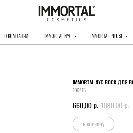
__reDrawCartIcon() { } }) })
О КОМПАНИИ
IMMORTAL NYC
IMMORTAL INFUSE
IMMORTAL NYC ВОСК ДЛЯ ВОЛОС AVE
100415
р.
р.
660,00
1080,00
В КОРЗИНУ