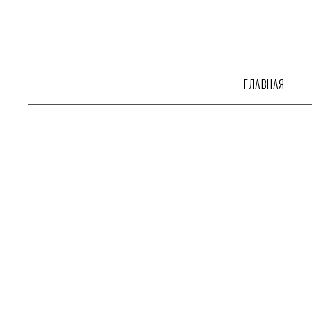
//Disabling build in cart function tcart__openCart() { } function tcart
ГЛАВНАЯ