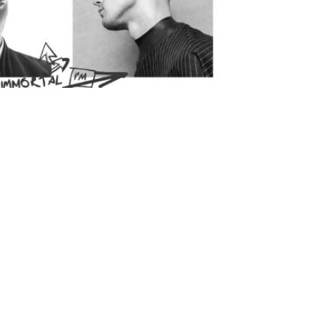
тавки по Москве и Санкт-
Условия доставки по России
ербургу